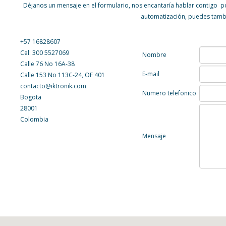
Déjanos un mensaje en el formulario, nos encantaría hablar contigo p
automatización, puedes tambi
+57 16828607
Cel: 300 5527069
Nombre
Calle 76 No 16A-38
E-mail
Calle 153 No 113C-24, OF 401
contacto@iktronik.com
Numero telefonico
Bogota
28001
Colombia
Mensaje